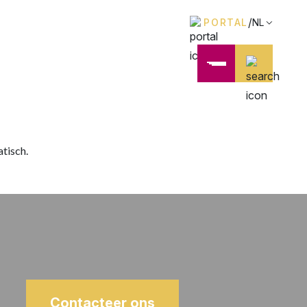
/
PORTAL
NL
atisch.
Contacteer ons