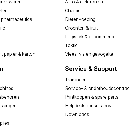
dingswaren
Auto & elektronica
alen
Chemie
 pharmaceutica
Dierenvoeding
rie
Groenten & fruit
Logistiek & e-commerce
Textiel
, papier & karton
Vlees, vis en gevogelte
en
Service & Support
Trainingen
achines
Service- & onderhoudscontrac
oebehoren
Printkoppen & spare parts
ossingen
Helpdesk consultancy
Downloads
plies