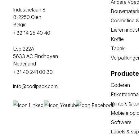
Andere voe
Industrielaan 8
Bouwmateri
B-2250 Olen
Cosmetica &
België
Eieren indust
+32 14 25 40 40
Koffie
Tabak
Esp 222A
5633 AC Eindhoven
Verpakkingen
Nederland
+31 40 241 00 30
Product
Coderen
info@codipack.com
Etiketteerm
Printers & t
Mobiele opl
Software
Labels & sup