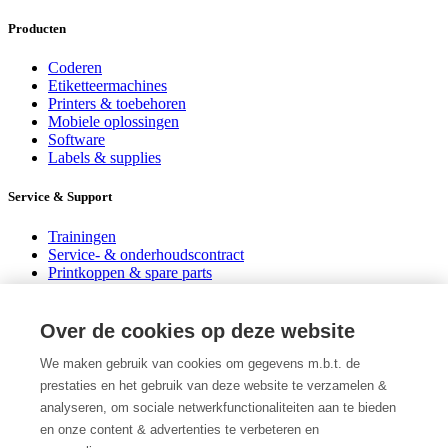
Producten
Coderen
Etiketteermachines
Printers & toebehoren
Mobiele oplossingen
Software
Labels & supplies
Service & Support
Trainingen
Service- & onderhoudscontract
Printkoppen & spare parts
Helpdesk consultancy
Downloads
Over de cookies op deze website
Over Codipack
We maken gebruik van cookies om gegevens m.b.t. de
prestaties en het gebruik van deze website te verzamelen &
Vacatures
Blogs
analyseren, om sociale netwerkfunctionaliteiten aan te bieden
Woordenlijst
en onze content & advertenties te verbeteren en
FAQ