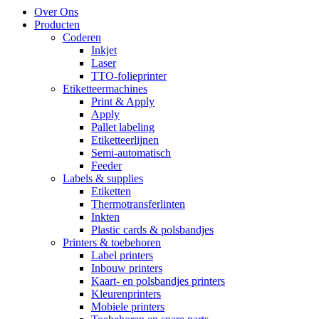
Over Ons
Producten
Coderen
Inkjet
Laser
TTO-folieprinter
Etiketteermachines
Print & Apply
Apply
Pallet labeling
Etiketteerlijnen
Semi-automatisch
Feeder
Labels & supplies
Etiketten
Thermotransferlinten
Inkten
Plastic cards & polsbandjes
Printers & toebehoren
Label printers
Inbouw printers
Kaart- en polsbandjes printers
Kleurenprinters
Mobiele printers