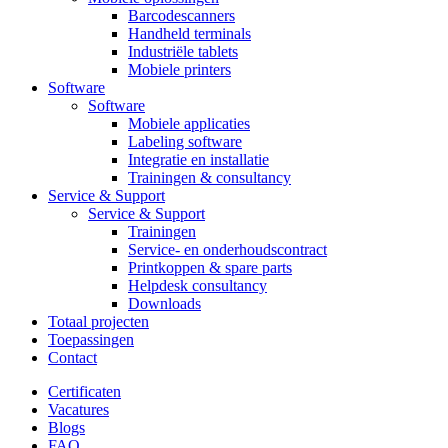
Barcodescanners
Handheld terminals
Industriële tablets
Mobiele printers
Software
Software
Mobiele applicaties
Labeling software
Integratie en installatie
Trainingen & consultancy
Service & Support
Service & Support
Trainingen
Service- en onderhoudscontract
Printkoppen & spare parts
Helpdesk consultancy
Downloads
Totaal projecten
Toepassingen
Contact
Certificaten
Vacatures
Blogs
FAQ