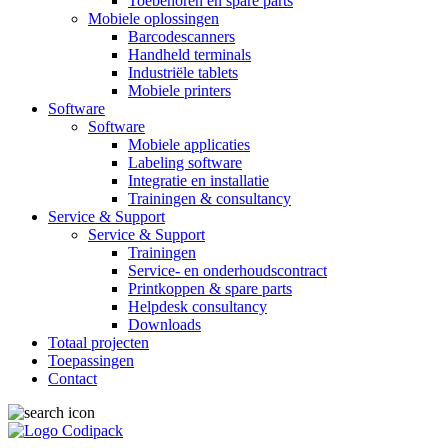
Toebehoren en spare parts
Mobiele oplossingen
Barcodescanners
Handheld terminals
Industriële tablets
Mobiele printers
Software
Software
Mobiele applicaties
Labeling software
Integratie en installatie
Trainingen & consultancy
Service & Support
Service & Support
Trainingen
Service- en onderhoudscontract
Printkoppen & spare parts
Helpdesk consultancy
Downloads
Totaal projecten
Toepassingen
Contact