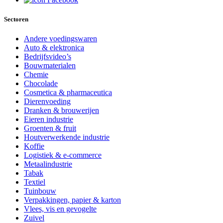
Sectoren
Andere voedingswaren
Auto & elektronica
Bedrijfsvideo’s
Bouwmaterialen
Chemie
Chocolade
Cosmetica & pharmaceutica
Dierenvoeding
Dranken & brouwerijen
Eieren industrie
Groenten & fruit
Houtverwerkende industrie
Koffie
Logistiek & e-commerce
Metaalindustrie
Tabak
Textiel
Tuinbouw
Verpakkingen, papier & karton
Vlees, vis en gevogelte
Zuivel