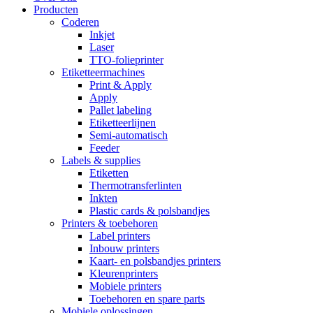
Producten
Coderen
Inkjet
Laser
TTO-folieprinter
Etiketteermachines
Print & Apply
Apply
Pallet labeling
Etiketteerlijnen
Semi-automatisch
Feeder
Labels & supplies
Etiketten
Thermotransferlinten
Inkten
Plastic cards & polsbandjes
Printers & toebehoren
Label printers
Inbouw printers
Kaart- en polsbandjes printers
Kleurenprinters
Mobiele printers
Toebehoren en spare parts
Mobiele oplossingen